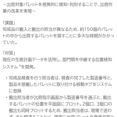
～出荷対象パレットを視覚的に検知・判別することで、出荷作
業の改革を実現～
「課題」
完成品の搬入と搬出の担当が異なるため、約150個のパレッ
トの中から出荷するパレットを探すことに多大な時間がかかっ
ていた。
「対策」
現在の生産計画データを活用し、部門間を中継する位置検知
*
システム
を開発。
完成品検査を行う担当者は、検査の完了した製造番号と、
製品を搭載したパレットに取り付ける移動タグをシステム
に登録
搬出担当者が出荷指示画面から製造番号を選ぶと、搬出
するパレットの位置を平面図にプロット。２個口、３個口の
搬出も同時プロットするため、搬出担当者は、現場で迷わ
ず、また間違うことなく、確実に出荷パレットを発見可能と