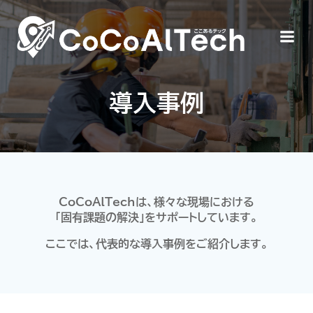
コ
ン
テ
ン
ツ
へ
導入事例
ス
キ
ッ
プ
CoCoAlTechは、様々な現場における
「固有課題の解決」をサポートしています。
ここでは、代表的な導入事例をご紹介します。