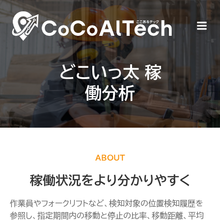
コ
ン
テ
ン
ツ
へ
どこいっ太 稼
ス
キ
働分析
ッ
プ
ABOUT
稼働状況をより分かりやすく
作業員やフォークリフトなど、検知対象の位置検知履歴を
参照し、指定期間内の移動と停止の比率、移動距離、平均